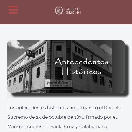
Los antecedentes históricos nos sitúan en el Decreto
Supremo de 25 de octubre de 1830 firmado por el
Mariscal Andrés de Santa Cruz y Calahumana